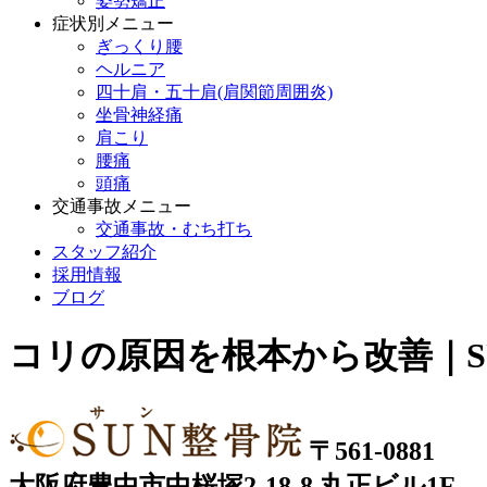
姿勢矯正
症状別メニュー
ぎっくり腰
ヘルニア
四十肩・五十肩(肩関節周囲炎)
坐骨神経痛
肩こり
腰痛
頭痛
交通事故メニュー
交通事故・むち打ち
スタッフ紹介
採用情報
ブログ
コリの原因を根本から改善｜S
〒561-0881
大阪府豊中市中桜塚2-18-8 丸正ビル1F