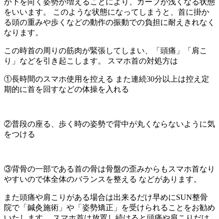
が下を向く姿勢が増えることにより、カーブが浅くなる状態
をいいます。 このような状態になってしまうと、首に掛か
る頭の重みや歩くなどの動作の振動での負担に耐えきれなく
なります。
この時首の周りの筋肉が緊張してしまい、「頭痛」「肩こ
り」などを引き起こします。 スマホ首の対処方は
①長時間のスマホ使用を控える また連続30分以上は控え定
期的に首を回すなどの体操を入れる
②普段の座る、歩く時の姿勢で背中が丸くならないように気
をつける
③背骨の一部である首の骨は骨盤の歪みからもスマホ首なり
やすいので体全体のバランスを整える などがあります。
また頭痛や肩こりがある場合は出来るだけ早めにSUN整骨
院で「鍼灸施術」や「姿勢矯正」を受けられることをお勧め
いたします。 スマホ首は放置し続けると頭痛や肩こりだけ