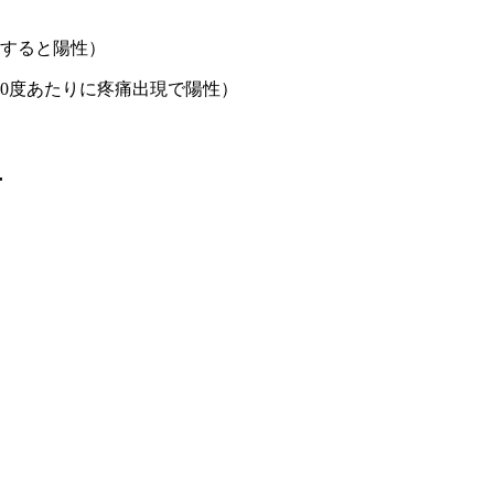
現すると陽性）
0度あたりに疼痛出現で陽性）
せ