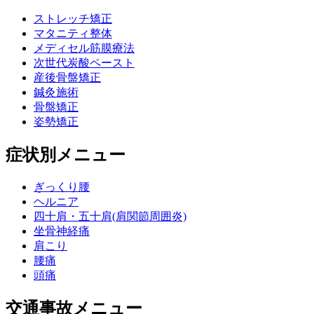
ストレッチ矯正
マタニティ整体
メディセル筋膜療法
次世代炭酸ペースト
産後骨盤矯正
鍼灸施術
骨盤矯正
姿勢矯正
症状別メニュー
ぎっくり腰
ヘルニア
四十肩・五十肩(肩関節周囲炎)
坐骨神経痛
肩こり
腰痛
頭痛
交通事故メニュー