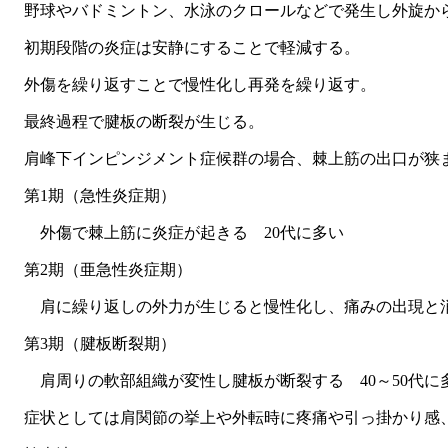
野球やバドミントン、水泳のクロールなどで発生し外旋か
初期段階の炎症は安静にすることで軽減する。
外傷を繰り返すことで慢性化し再発を繰り返す。
最終過程で腱板の断裂が生じる。
肩峰下インピンジメント症候群の場合、棘上筋の出口が狭
第1期（急性炎症期）
外傷で棘上筋に炎症が起きる 20代に多い
第2期（亜急性炎症期）
肩に繰り返しの外力が生じると慢性化し、痛みの出現と消失
第3期（腱板断裂期）
肩周りの軟部組織が変性し腱板が断裂する 40～50代に
症状としては肩関節の挙上や外転時に疼痛や引っ掛かり感