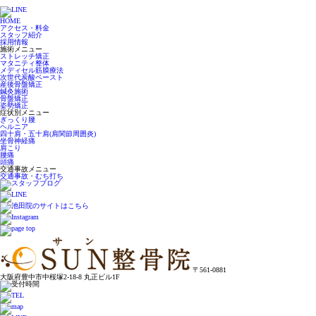
HOME
アクセス・料金
スタッフ紹介
採用情報
施術メニュー
ストレッチ矯正
マタニティ整体
メディセル筋膜療法
次世代炭酸ペースト
産後骨盤矯正
鍼灸施術
骨盤矯正
姿勢矯正
症状別メニュー
ぎっくり腰
ヘルニア
四十肩・五十肩(肩関節周囲炎)
坐骨神経痛
肩こり
腰痛
頭痛
交通事故メニュー
交通事故・むち打ち
〒561-0881
大阪府豊中市中桜塚2-18-8 丸正ビル1F