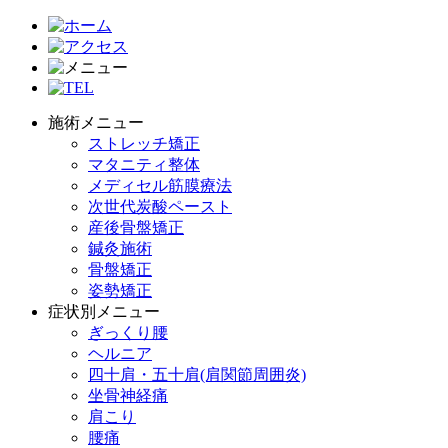
施術メニュー
ストレッチ矯正
マタニティ整体
メディセル筋膜療法
次世代炭酸ペースト
産後骨盤矯正
鍼灸施術
骨盤矯正
姿勢矯正
症状別メニュー
ぎっくり腰
ヘルニア
四十肩・五十肩(肩関節周囲炎)
坐骨神経痛
肩こり
腰痛