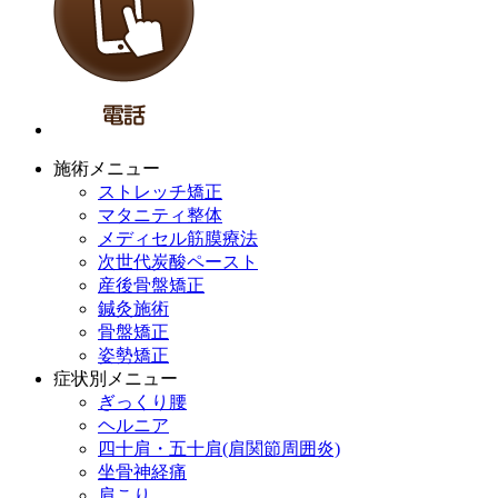
施術メニュー
ストレッチ矯正
マタニティ整体
メディセル筋膜療法
次世代炭酸ペースト
産後骨盤矯正
鍼灸施術
骨盤矯正
姿勢矯正
症状別メニュー
ぎっくり腰
ヘルニア
四十肩・五十肩(肩関節周囲炎)
坐骨神経痛
肩こり