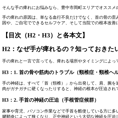
そんな手の痺れにお悩みなら、豊中市岡町エリアでオススメの
手の痺れの原因は、単なる血行不良だけでなく、首の骨の歪
因や、ご自宅でできるセルフケア、そして当院での根本改善
【目次（H2・H3）と各本文】
H2：なぜ手が痺れるの？知っておきた
手の痺れと一言で言っても、痺れる場所やタイミングによっ
H3：1. 首の骨や筋肉のトラブル（頸椎症・頸椎ヘ
手の神経は、すべて「首（頸椎）」から出発して、肩、腕を
肉がガチガチに硬くなったりすると、神経の根本が圧迫され
H3：2. 手首の神経の圧迫（手根管症候群）
家事や育児、パソコン作業などで手首を酷使している方に多
腱鞘炎によって狭くなり、正中神経という大切な神経を圧迫