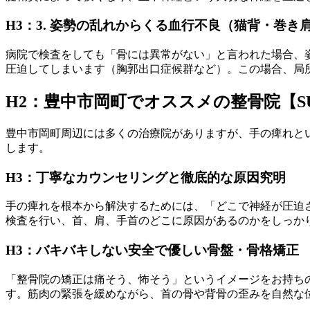
H3：3. 姿勢の乱れからくる血行不良（猫背・巻き
病院で検査をしても「骨には異常がない」と言われた場合、
圧迫してしまいます（胸郭出口症候群など）。この場合、局
H2：豊中市岡町でオススメの整骨院【S
豊中市岡町周辺には多くの治療院がありますが、手の痺れと
します。
H3：丁寧なカウンセリングと徹底的な原因究明
手の痺れを根本から解決するためには、「どこで神経が圧迫
検査を行い、首、肩、手首のどこに原因があるのかをしっか
H3：バキバキしない安全で優しい骨盤・骨格矯正
「整骨院の矯正は痛そう、怖そう」というイメージをお持ち
す。筋肉の緊張を緩めながら、首の骨や背骨の歪みを自然な位