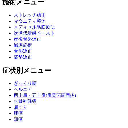
施術メニュー
ストレッチ矯正
マタニティ整体
メディセル筋膜療法
次世代炭酸ペースト
産後骨盤矯正
鍼灸施術
骨盤矯正
姿勢矯正
症状別メニュー
ぎっくり腰
ヘルニア
四十肩・五十肩(肩関節周囲炎)
坐骨神経痛
肩こり
腰痛
頭痛