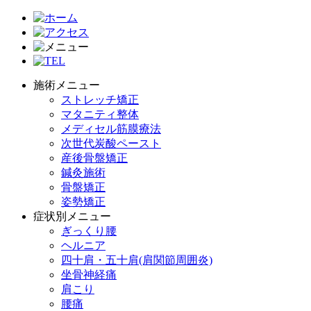
施術メニュー
ストレッチ矯正
マタニティ整体
メディセル筋膜療法
次世代炭酸ペースト
産後骨盤矯正
鍼灸施術
骨盤矯正
姿勢矯正
症状別メニュー
ぎっくり腰
ヘルニア
四十肩・五十肩(肩関節周囲炎)
坐骨神経痛
肩こり
腰痛