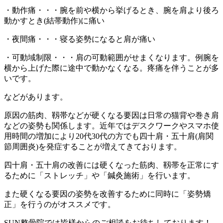
・動作痛・・・腕を前や横から挙げるとき、腕を肩より後ろ
動かすとき(結帯動作)に痛い
・夜間痛・・・寝る姿勢になると肩が痛い
・可動域制限・・・肩の可動範囲がせまくなります。例腕を
横から上げた際に途中で動かなくなる。疼痛を伴うことが多
いです。
などがあります。
原因の筋肉、靱帯などが硬くなる要因は日常の猫背や巻き肩
などの姿勢も関係します。近年ではデスクワークやスマホ使
用時間の増加により20代30代の方でも四十肩・五十肩(肩関
節周囲炎)を発症することが増えてきております。
四十肩・五十肩の改善には硬くなった筋肉、靱帯を正常にす
るために「ストレッチ」や「鍼灸施術」を行います。
また硬くなる要因の姿勢を改善するために同時に「姿勢矯
正」を行うのがオススメです。
SUN整骨院では皆様からのご相談をお待ちしております！