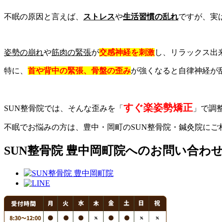
不眠の原因と言えば、
ストレス
や
生活習慣の乱れ
ですが、実
姿勢の崩れ
や
筋肉の緊張
が
交感神経を刺激
し、リラックス出
特に、
首や背中の緊張、骨盤の歪み
が強くなると自律神経が
すぐ楽姿勢矯正
SUN整骨院では、そんな歪みを「
」で調
不眠でお悩みの方は、豊中・岡町のSUN整骨院・鍼灸院にご
SUN整骨院 豊中岡町院へのお問い合わ