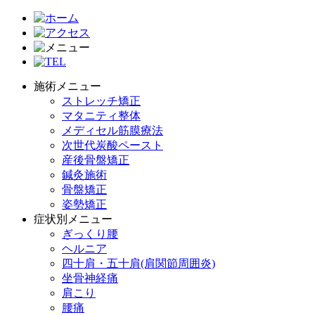
施術メニュー
ストレッチ矯正
マタニティ整体
メディセル筋膜療法
次世代炭酸ペースト
産後骨盤矯正
鍼灸施術
骨盤矯正
姿勢矯正
症状別メニュー
ぎっくり腰
ヘルニア
四十肩・五十肩(肩関節周囲炎)
坐骨神経痛
肩こり
腰痛