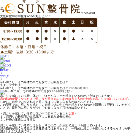
〒561-0881
大阪府豊中市中桜塚2-18-8 丸正ビル1F
HOME
>
ブログ
>
辛い肩こり、その時体の中で起きている問題とは？
スタッフブログ
辛い肩こり、その時体の中で起きている問題とは？
2025年3月10日
肩こりを感じている時、体の中ではどんなことが起きているのかご存知でしょうか？
肩の筋肉が硬くなるだけで肩こりが起きるのであれば力を入れた時点で肩こりを感じているはず
。
しかし、自身で
力を入れると肩こりは少し楽になる人がほとんど
です。
この記事では、肩こりを感じている時に体の中で何が起きているのかを深堀して理解していただく
ことで、日常的に肩こりが少しでも楽になって頂ければ幸いです。
＜肩こりを感じている時に体の中で起きていること
２選
＞
１．肩周りの長期間の血流低下による痛み成分の発生
２．神経の圧迫による痛み
肩こりを感じている時にはおおよそこの二つが原因で肩こりを感じています。
肩の筋肉が硬くなる原因は多種多様ではありますが、
一時的に肩こりを感じなくする
なら２つが解
消されれば大丈夫です。