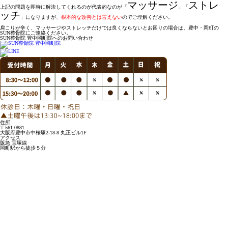
マッサージ
ストレ
上記の問題を即時に解決してくれるのが代表的なのが「
」「
ッチ
」になりますが、
根本的な改善とは言えない
のでご理解ください。
肩こりが辛く、マッサージやストレッチだけでは良くならないとお困りの場合は、豊中・岡町の
SUN整骨院にご連絡ください。
SUN整骨院 豊中岡町院へのお問い合わせ
住所
〒561-0881
大阪府豊中市中桜塚2-18-8 丸正ビル1F
アクセス
阪急 宝塚線
岡町駅から徒歩５分