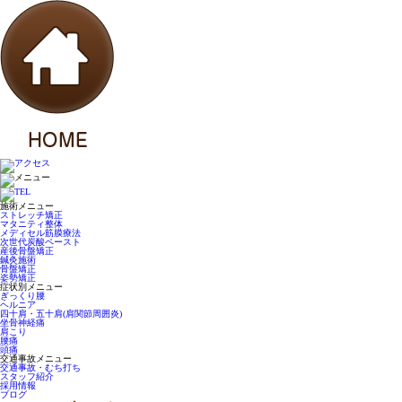
施術メニュー
ストレッチ矯正
マタニティ整体
メディセル筋膜療法
次世代炭酸ペースト
産後骨盤矯正
鍼灸施術
骨盤矯正
姿勢矯正
症状別メニュー
ぎっくり腰
ヘルニア
四十肩・五十肩(肩関節周囲炎)
坐骨神経痛
肩こり
腰痛
頭痛
交通事故メニュー
交通事故・むち打ち
スタッフ紹介
採用情報
ブログ