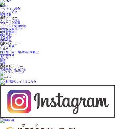
HOME
アクセス・料金
スタッフ紹介
採用情報
施術メニュー
ストレッチ矯正
マタニティ整体
メディセル筋膜療法
次世代炭酸ペースト
産後骨盤矯正
鍼灸施術
骨盤矯正
姿勢矯正
症状別メニュー
ぎっくり腰
ヘルニア
四十肩・五十肩(肩関節周囲炎)
坐骨神経痛
肩こり
腰痛
頭痛
交通事故メニュー
交通事故・むち打ち