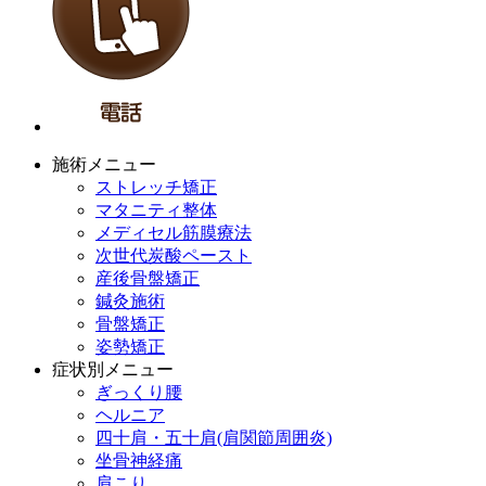
施術メニュー
ストレッチ矯正
マタニティ整体
メディセル筋膜療法
次世代炭酸ペースト
産後骨盤矯正
鍼灸施術
骨盤矯正
姿勢矯正
症状別メニュー
ぎっくり腰
ヘルニア
四十肩・五十肩(肩関節周囲炎)
坐骨神経痛
肩こり