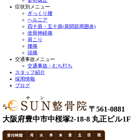
姿勢矯正
症状別メニュー
ぎっくり腰
ヘルニア
四十肩・五十肩(肩関節周囲炎)
坐骨神経痛
肩こり
腰痛
頭痛
交通事故メニュー
交通事故・むち打ち
スタッフ紹介
採用情報
ブログ
〒561-0881
大阪府豊中市中桜塚2-18-8 丸正ビル1F