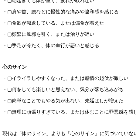
・▢朝起きても体が重く、疲れが取れない
・▢肩や首、腰などに慢性的な痛みや違和感を感じる
・▢食欲が減退している、または偏食が増えた
・▢頻繁に風邪を引く、または治りが遅い
・▢手足が冷たく、体の血行が悪いと感じる
心のサイン
・▢イライラしやすくなった、または感情の起伏が激しい
・▢何をしても楽しいと思えない、気分が落ち込みがち
・▢簡単なことでもやる気が出ない、先延ばしが増えた
・▢無理に頑張りすぎている、または休むことに罪悪感を感
現代は「体のサイン」よりも「心のサイン」に気づいていな